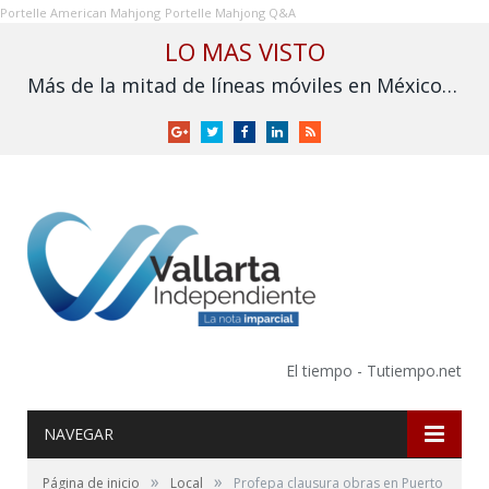
Portelle American Mahjong
Portelle Mahjong Q&A
LO MAS VISTO
Más de la mitad de líneas móviles en México aún no se vinculan a la CURP
Google
Twitter
Facebook
LinkedIn
RSS
+
El tiempo - Tutiempo.net
NAVEGAR
»
»
Página de inicio
Local
Profepa clausura obras en Puerto