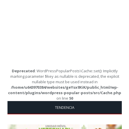
Deprecated
: WordPressPopularPosts\Cache::set(): Implicitly
marking parameter $key as nullable is deprecated, the explicit
nullable type must be used instead in
/home/u643970384/websites/geYsx9XiK/public_html/wp-
content/plugins/wordpress-popular-posts/src/Cache.php
on line
50
TENDENCIA