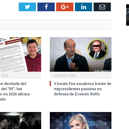
Twitter
Facebook
Google+
LinkedIn
Email
 2026
24 JULIO, 2026
e deslinda del
Vicente Fox encabeza frente de
del “R1”; fue
expresidentes panistas en
o en 2025 afirma
defensa de Ernesto Ruffo
ado