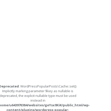
Deprecated
: WordPressPopularPosts\Cache::set():
Implicitly marking parameter $key as nullable is
deprecated, the explicit nullable type must be used
instead in
home/u643970384/websites/geYsx9XiK/public_html/wp-
content/plugins/wordpress-popular-