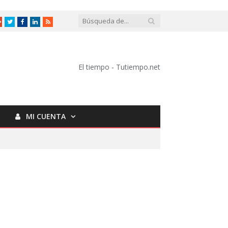
Google
Twitter
Facebook
LinkedIn
RSS
+
El tiempo - Tutiempo.net
MI CUENTA