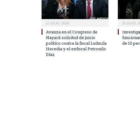
21 JULIO, 2026
20 JULIO, 
Avanza en el Congreso de
Investig
Nayarit solicitud de juicio
funciona
político contra la fiscal Ludmila
de 10 pe
Heredia y el exfiscal Petronilo
Díaz