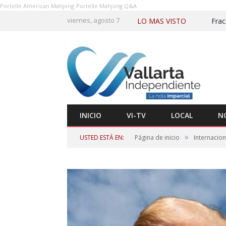
Portelle American Mahjong
Portelle Mahjong Q&A
viernes, agosto 7
LO MAS VISTO
INICIO
VI-TV
LOCAL
N
»
USTED ESTÁ EN:
Página de inicio
Internacion