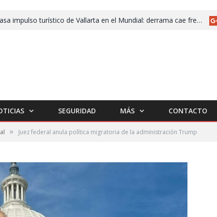
Fracasa impulso turístico de Vallarta en el Mundial: derrama cae frente a 2025
OTICIAS
SEGURIDAD
MÁS
CONTACTO
»
al
Juez federal anula política migratoria de la administración Trump