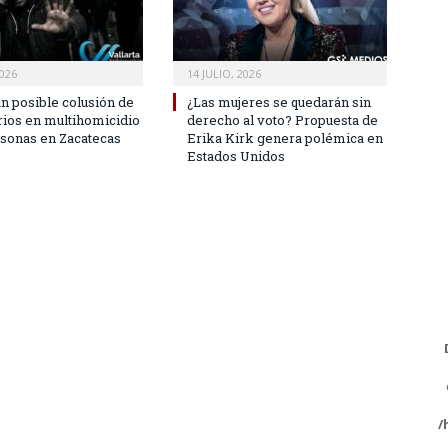
2026
14 JULIO, 2026
an posible colusión de
¿Las mujeres se quedarán sin
rios en multihomicidio
derecho al voto? Propuesta de
rsonas en Zacatecas
Erika Kirk genera polémica en
Estados Unidos
/