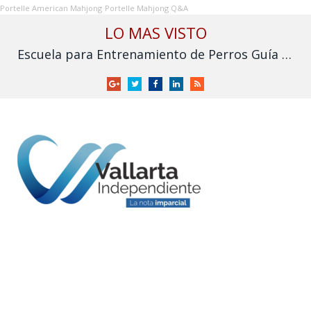
Portelle American Mahjong
Portelle Mahjong Q&A
LO MAS VISTO
Escuela para Entrenamiento de Perros Guía para Ciegos I.A.P. solicita apoyo para no cerrar
Google
Twitter
Facebook
LinkedIn
RSS
+