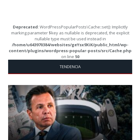
Deprecated
: WordPressPopularPosts\Cache::set(): Implicitly
marking parameter $key as nullable is deprecated, the explicit
nullable type must be used instead in
/home/u643970384/websites/geYsx9XiK/public_html/wp-
content/plugins/wordpress-popular-posts/src/Cache.php
on line
50
TENDENCIA