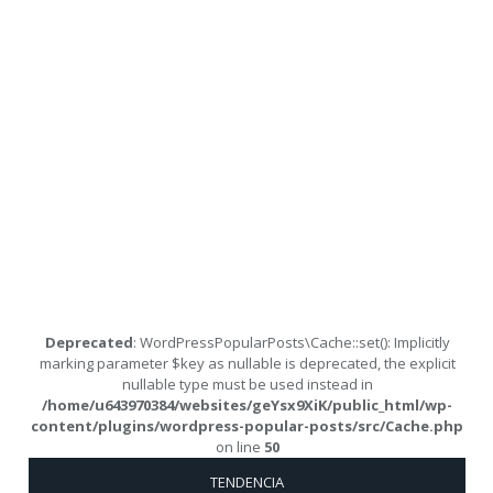
Deprecated
: WordPressPopularPosts\Cache::set(): Implicitly
marking parameter $key as nullable is deprecated, the explicit
nullable type must be used instead in
/home/u643970384/websites/geYsx9XiK/public_html/wp-
content/plugins/wordpress-popular-posts/src/Cache.php
on line
50
TENDENCIA