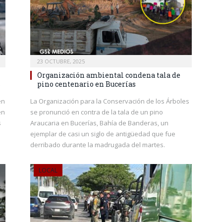
23 OCTUBRE, 2025
Organización ambiental condena tala de
s
pino centenario en Bucerías
en
La Organización para la Conservación de los Árboles
en
se pronunció en contra de la tala de un pino
s
Araucaria en Bucerías, Bahía de Banderas, un
ejemplar de casi un siglo de antigüedad que fue
derribado durante la madrugada del martes.
LOCAL