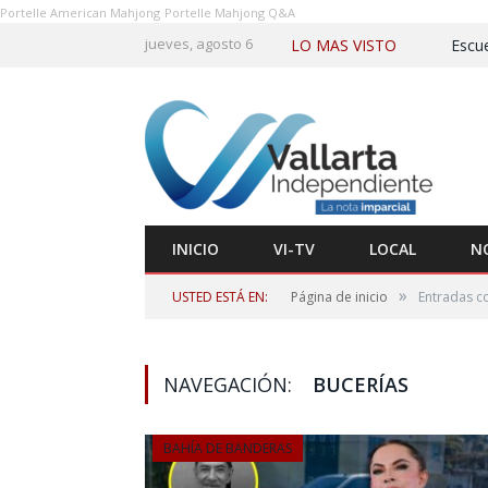
Portelle American Mahjong
Portelle Mahjong Q&A
jueves, agosto 6
LO MAS VISTO
INICIO
VI-TV
LOCAL
N
»
USTED ESTÁ EN:
Página de inicio
Entradas co
NAVEGACIÓN:
BUCERÍAS
BAHÍA DE BANDERAS