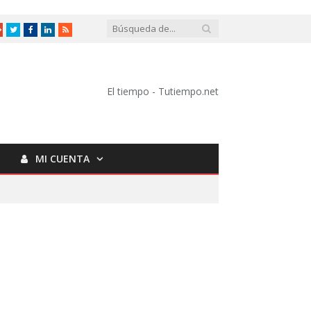
Google
Twitter
Facebook
LinkedIn
RSS
+
El tiempo - Tutiempo.net
MI CUENTA