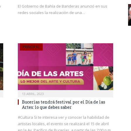
o
El Gobierno de Bahía de Banderas anunció en sus
n
redes sociales la realización de una…
PRINCIPAL
13 ABRIL, 2023
Bucerías tendrá festival por el Día de las
Artes: lo que debes saber
#Cultura Si te interesa ver y conocer la habilidad de
artistas locales, el evento se realizará el 15 de abril
en la Av. Pacífico de Bucerías, a partir de las 7:00 p.m.