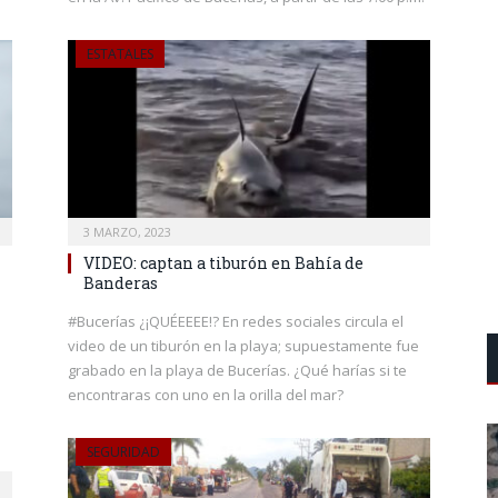
ESTATALES
3 MARZO, 2023
VIDEO: captan a tiburón en Bahía de
Banderas
#Bucerías ¿¡QUÉEEEE!? En redes sociales circula el
video de un tiburón en la playa; supuestamente fue
grabado en la playa de Bucerías. ¿Qué harías si te
encontraras con uno en la orilla del mar?
SEGURIDAD