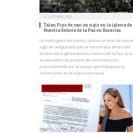
22 OCTUBRE, 2025
Talan Pino de casi un siglo en la iglesia de
Nuestra Señora de la Paz en Bucerías
La madrugada del martes, talaron un pino de casi u
siglo de antigüedad que se encontraba dentro del
terreno de la iglesia Nuestra Señora de la Paz, la cu
se encuentra en proceso de reconstrucción,
presuntamente por el equipo que trabaja en la
construcción de la nueva parroquia.
BAHÍA DE BANDERAS