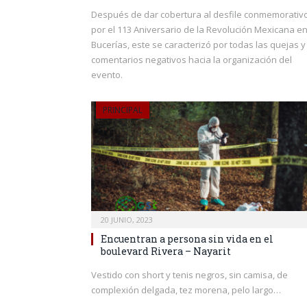
Después de dar cobertura al desfile conmemorativ
por el 113 Aniversario de la Revolución Mexicana e
Bucerías, este se caracterizó por todas las quejas y
comentarios negativos hacia la organización del
evento.
PRINCIPAL
20 JUNIO, 2023
Encuentran a persona sin vida en el
boulevard Rivera – Nayarit
Vestido con short y tenis negros, sin camisa, de
complexión delgada, tez morena, pelo largo…