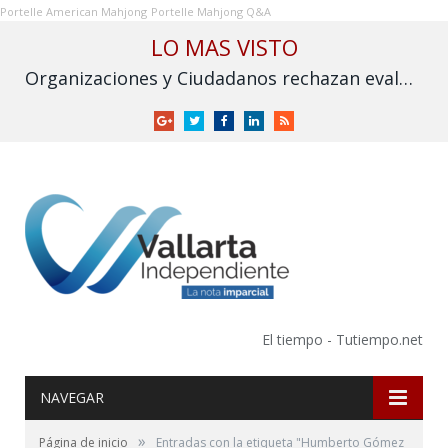
Portelle American Mahjong
Portelle Mahjong Q&A
LO MAS VISTO
Organizaciones y Ciudadanos rechazan evaluación sobre fracking y exigen su prohibición en México
Google
Twitter
Facebook
LinkedIn
RSS
+
El tiempo - Tutiempo.net
NAVEGAR
»
Página de inicio
Entradas con la etiqueta "Humberto Gómez