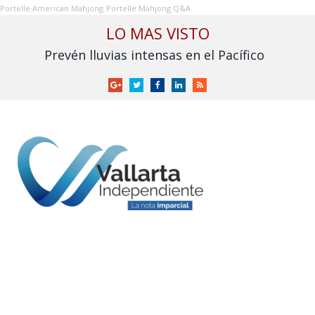
Portelle American Mahjong
Portelle Mahjong Q&A
LO MAS VISTO
Prevén lluvias intensas en el Pacífico
Google
Twitter
Facebook
LinkedIn
RSS
+