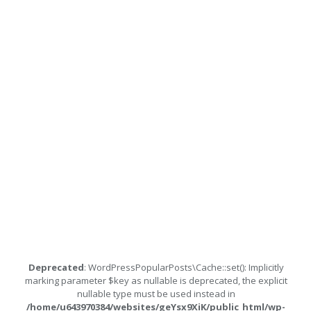
Deprecated
: WordPressPopularPosts\Cache::set(): Implicitly
marking parameter $key as nullable is deprecated, the explicit
nullable type must be used instead in
/home/u643970384/websites/geYsx9XiK/public_html/wp-