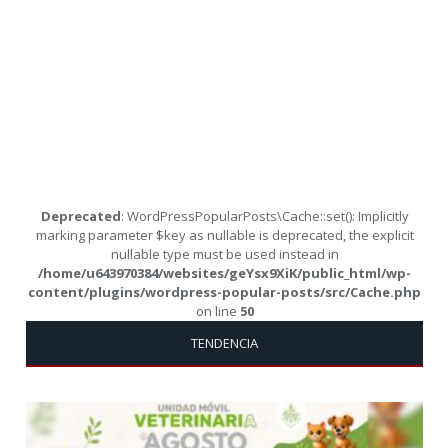
Deprecated
: WordPressPopularPosts\Cache::set(): Implicitly
marking parameter $key as nullable is deprecated, the explicit
nullable type must be used instead in
/home/u643970384/websites/geYsx9XiK/public_html/wp-
content/plugins/wordpress-popular-posts/src/Cache.php
on line
50
TENDENCIA