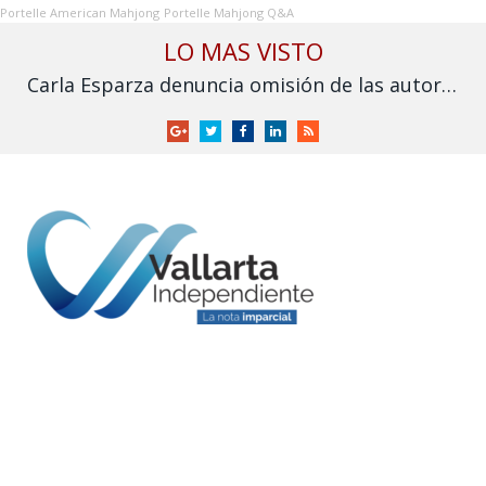
Portelle American Mahjong
Portelle Mahjong Q&A
LO MAS VISTO
Carla Esparza denuncia omisión de las autoridades por inundación en Nuevo Nayarit
Google
Twitter
Facebook
LinkedIn
RSS
+