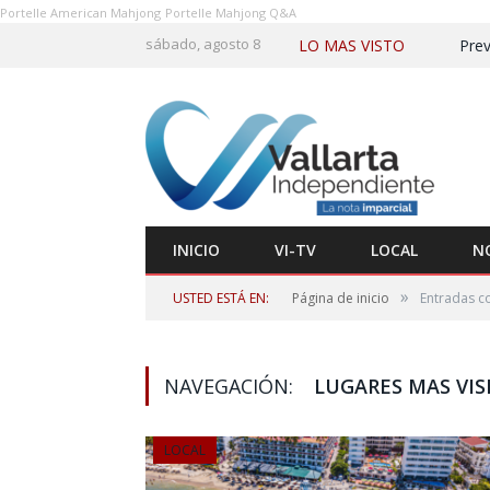
Portelle American Mahjong
Portelle Mahjong Q&A
sábado, agosto 8
LO MAS VISTO
Prev
INICIO
VI-TV
LOCAL
N
»
USTED ESTÁ EN:
Página de inicio
Entradas co
NAVEGACIÓN:
LUGARES MAS VIS
LOCAL