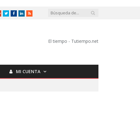
Google
Twitter
Facebook
LinkedIn
RSS
+
El tiempo - Tutiempo.net
MI CUENTA