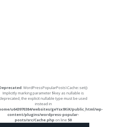
Deprecated
: WordPressPopularPosts\Cache::set():
Implicitly marking parameter $key as nullable is
deprecated, the explicit nullable type must be used
instead in
home/u643970384/websites/geYsx9XiK/public_html/wp-
content/plugins/wordpress-popular-
posts/src/Cache.php
on line
50