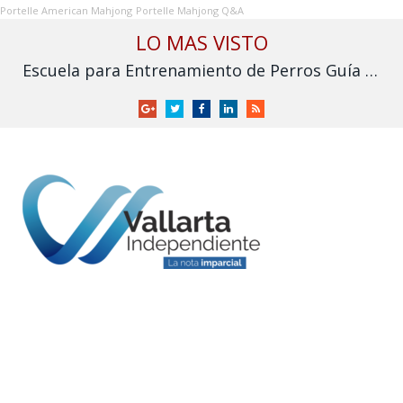
Portelle American Mahjong
Portelle Mahjong Q&A
LO MAS VISTO
Escuela para Entrenamiento de Perros Guía para Ciegos I.A.P. solicita apoyo para no cerrar
Google
Twitter
Facebook
LinkedIn
RSS
+