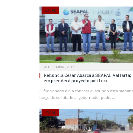
LOCAL
20 DICIEMBRE, 2017
Renuncia César Abarca a SEAPAL Vallarta;
emprenderá proyecto político
El funcionario dio a conocer el anuncio esta mañana
luego de solicitarle al gobernador poder…
LOCAL