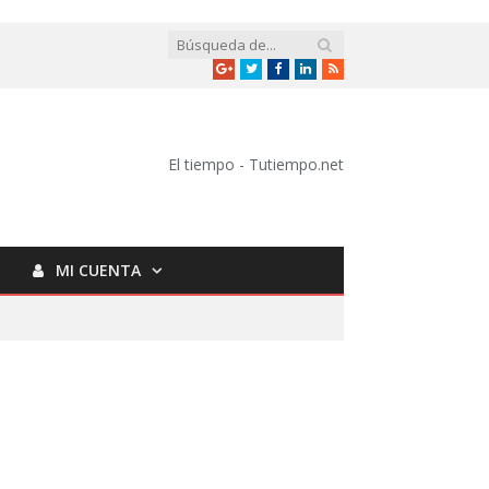
Google
Twitter
Facebook
LinkedIn
RSS
+
El tiempo - Tutiempo.net
MI CUENTA