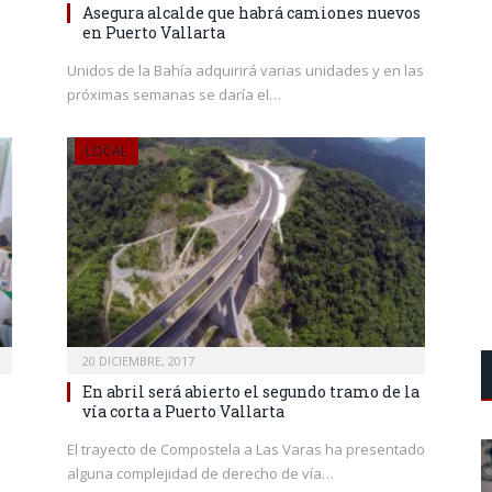
Asegura alcalde que habrá camiones nuevos
en Puerto Vallarta
Unidos de la Bahía adquirirá varias unidades y en las
próximas semanas se daría el…
LOCAL
20 DICIEMBRE, 2017
En abril será abierto el segundo tramo de la
vía corta a Puerto Vallarta
o
El trayecto de Compostela a Las Varas ha presentado
alguna complejidad de derecho de vía…