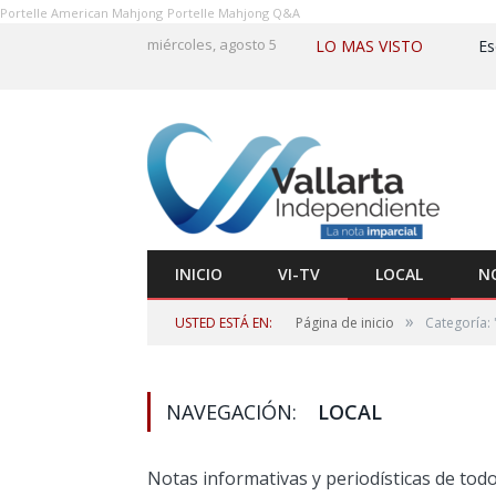
Portelle American Mahjong
Portelle Mahjong Q&A
miércoles, agosto 5
LO MAS VISTO
INICIO
VI-TV
LOCAL
N
»
USTED ESTÁ EN:
Página de inicio
Categoría: 
NAVEGACIÓN:
LOCAL
Notas informativas y periodísticas de todo