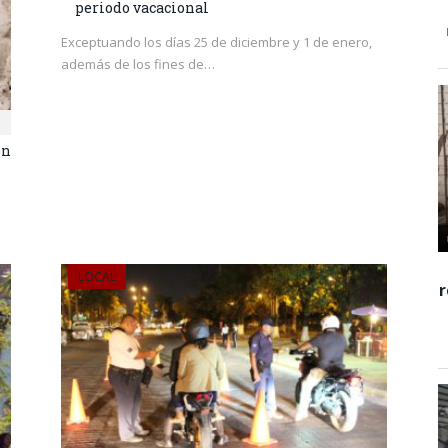
periodo vacacional
Exceptuando los días 25 de diciembre y 1 de enero,
además de los fines de…
ón
LOCAL