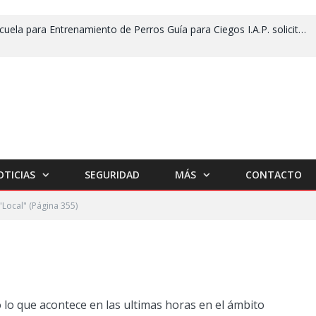
Escuela para Entrenamiento de Perros Guía para Ciegos I.A.P. solicita apoyo para no cerrar
OTICIAS
SEGURIDAD
MÁS
CONTACTO
"Local"
(Página 355)
 lo que acontece en las ultimas horas en el ámbito