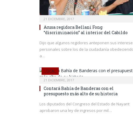
21 DICIEMBRE, 2017
Acusa regidora Bellani Fong
“discriminación” al interior del Cabildo
Dijo que algunos regidores anteponen sus interese
personales sobre los de la ciudadanía obedeciend
a…
LOCAL
21 DICIEMBRE, 2017
Contará Bahía de Banderas con el
presupuesto más alto de su historia
Los diputados del Congreso del Estado de Nayarit
aprobaron una ley de ingresos por mil…