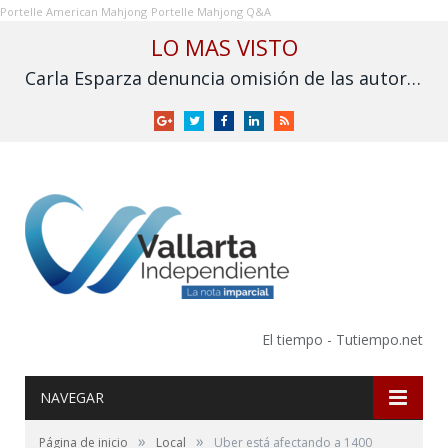
Portelle American Mahjong
Portelle Mahjong Q&A
LO MAS VISTO
Carla Esparza denuncia omisión de las autoridades por inundación en Nuevo Nayarit
Google
Twitter
Facebook
LinkedIn
RSS
+
El tiempo - Tutiempo.net
NAVEGAR
»
»
Página de inicio
Local
Uber está afectando a 1400