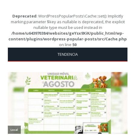
Deprecated
: WordPressPopularPosts\Cache::set(): Implicitly
marking parameter $key as nullable is deprecated, the explicit
nullable type must be used instead in
/home/u643970384/websites/geYsx9XiK/public_html/wp-
content/plugins/wordpress-popular-posts/src/Cache.php
on line
50
TENDENCIA