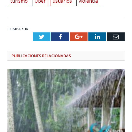
turismo
Uber
usuarios
violencia
COMPARTIR.
Twitter
Facebook
Google+
LinkedIn
Emai
PUBLICACIONES
RELACIONADAS