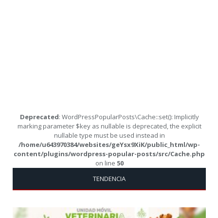
Deprecated
: WordPressPopularPosts\Cache::set(): Implicitly
marking parameter $key as nullable is deprecated, the explicit
nullable type must be used instead in
/home/u643970384/websites/geYsx9XiK/public_html/wp-
content/plugins/wordpress-popular-posts/src/Cache.php
on line
50
TENDENCIA