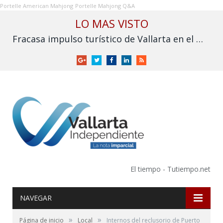
Portelle American Mahjong
Portelle Mahjong Q&A
LO MAS VISTO
Fracasa impulso turístico de Vallarta en el Mundial: derrama cae frente a 2025
Google
Twitter
Facebook
LinkedIn
RSS
+
El tiempo - Tutiempo.net
NAVEGAR
»
»
Página de inicio
Local
Internos del reclusorio de Puerto