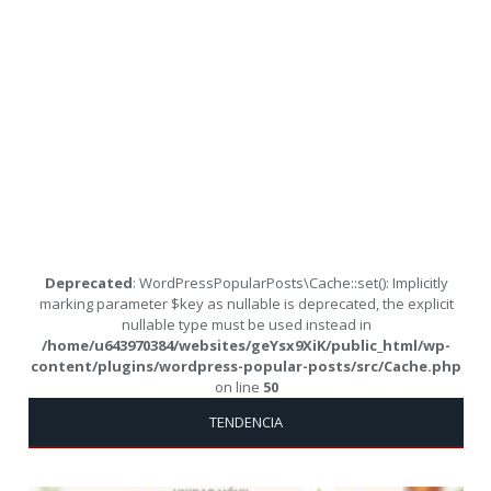
Deprecated
: WordPressPopularPosts\Cache::set(): Implicitly
marking parameter $key as nullable is deprecated, the explicit
nullable type must be used instead in
/home/u643970384/websites/geYsx9XiK/public_html/wp-
content/plugins/wordpress-popular-posts/src/Cache.php
on line
50
TENDENCIA