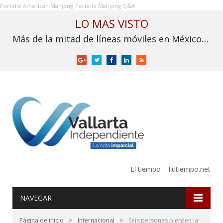
Portelle American Mahjong
Portelle Mahjong Q&A
LO MAS VISTO
Más de la mitad de líneas móviles en México aún no se vinculan a la CURP
Google
Twitter
Facebook
LinkedIn
RSS
+
El tiempo - Tutiempo.net
NAVEGAR
»
»
Página de inicio
Internacional
Seis personas pierden la