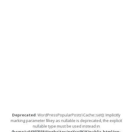
Deprecated
: WordPressPopularPosts\Cache::set(): Implicitly
marking parameter $key as nullable is deprecated, the explicit
nullable type must be used instead in
/home/u643970384/websites/geYsx9XiK/public_html/wp-