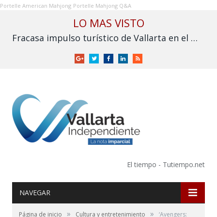
Portelle American Mahjong
Portelle Mahjong Q&A
LO MAS VISTO
Fracasa impulso turístico de Vallarta en el Mundial: derrama cae frente a 2025
Google
Twitter
Facebook
LinkedIn
RSS
+
El tiempo - Tutiempo.net
NAVEGAR
»
»
Página de inicio
Cultura y entretenimiento
‘Avengers: