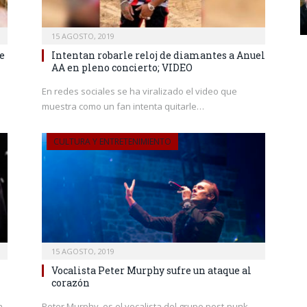
15 AGOSTO, 2019
e
Intentan robarle reloj de diamantes a Anuel
AA en pleno concierto; VIDEO
En redes sociales se ha viralizado el video que
muestra como un fan intenta quitarle…
CULTURA Y ENTRETENIMIENTO
15 AGOSTO, 2019
Vocalista Peter Murphy sufre un ataque al
corazón
n
Peter Murphy, es el vocalista del grupo post-punk