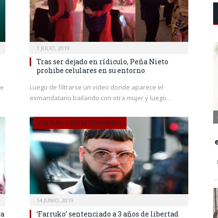
1 JULIO, 2019
o
Tras ser dejado en rídiculo, Peña Nieto
prohibe celulares en su entorno
de
Luego de filtrarse un video donde aparece el
exmandatario bailando con otra mujer y luego…
CULTURA Y ENTRETENIMIENTO
14 JUNIO, 2019
ra
‘Farruko’ sentenciado a 3 años de libertad