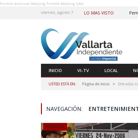
Portelle American Mahjong
Portelle Mahjong Q&A
viernes, agosto 7
LO MAS VISTO
INICIO
VI-TV
LOCAL
N
»
USTED ESTÁ EN:
Página de inicio
Entradas co
NAVEGACIÓN:
ENTRETENIMIEN
PRINCIPAL