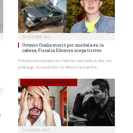
30 OCTUBRE, 2021
Octavio Ocaña murió por una bala en la
cabeza; Fiscalía Edomex niega tiroteo
Policías municipales les habrían marcado el alto, sin
embargo, el conductor no detuvo la marcha…
CULTURA Y ENTRETENIMIENTO
l
21 AGOSTO, 2019