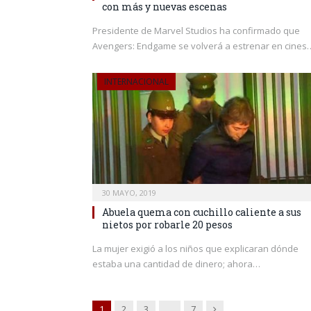
con más y nuevas escenas
Presidente de Marvel Studios ha confirmado que
Avengers: Endgame se volverá a estrenar en cines
INTERNACIONAL
30 MAYO, 2019
Abuela quema con cuchillo caliente a sus
nietos por robarle 20 pesos
La mujer exigió a los niños que explicaran dónde
estaba una cantidad de dinero; ahora…
Siguiente
1
2
3
…
7