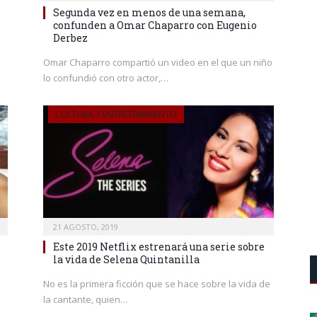
Segunda vez en menos de una semana,
confunden a Omar Chaparro con Eugenio
Derbez
Omar Chaparro compartió un video en el que un niño
lo confundió con otro actor,…
CULTURA Y ENTRETENIMIENTO
21 AGOSTO, 2019
Este 2019 Netflix estrenará una serie sobre
la vida de Selena Quintanilla
No es la primera ficción que se hace sobre la vida de
la cantante, quien…