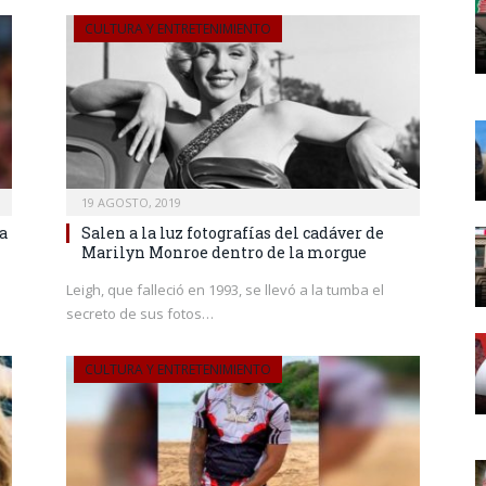
CULTURA Y ENTRETENIMIENTO
19 AGOSTO, 2019
a
Salen a la luz fotografías del cadáver de
Marilyn Monroe dentro de la morgue
Leigh, que falleció en 1993, se llevó a la tumba el
secreto de sus fotos…
CULTURA Y ENTRETENIMIENTO