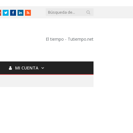
Google
Twitter
Facebook
LinkedIn
RSS
+
El tiempo - Tutiempo.net
MI CUENTA