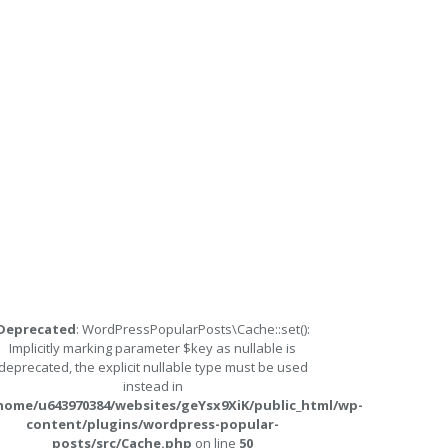
Deprecated
: WordPressPopularPosts\Cache::set():
Implicitly marking parameter $key as nullable is
deprecated, the explicit nullable type must be used
instead in
home/u643970384/websites/geYsx9XiK/public_html/wp-
content/plugins/wordpress-popular-
posts/src/Cache.php
on line
50