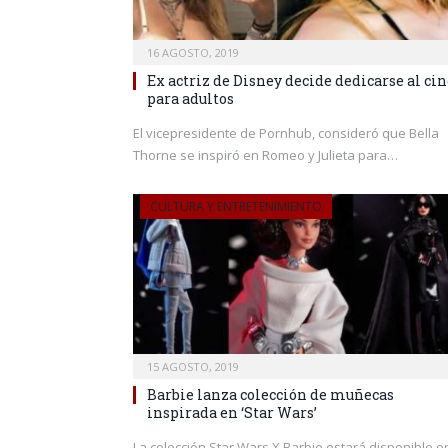
16 AGOSTO, 2019
Ex actriz de Disney decide dedicarse al cin
para adultos
El vicepresidente de Pornhub, consideró que Bella
Thorne se inspiró en Romeo y Julieta para…
CULTURA Y ENTRETENIMIENTO
15 AGOSTO, 2019
Barbie lanza colección de muñecas
inspirada en ‘Star Wars’
La colección Star Wars X Barbie estará disponible e