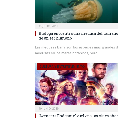
15 JULIO, 2019
Bióloga encuentra una medusa del tamañ
de un ser humano
Las medusas barril son las especies más grandes 
medusas en los mares británicos, pero…
CULTURA Y ENTRETENIMIENTO
19 JUNIO, 2019
‘Avengers Endgame’ vuelve a los cines aho