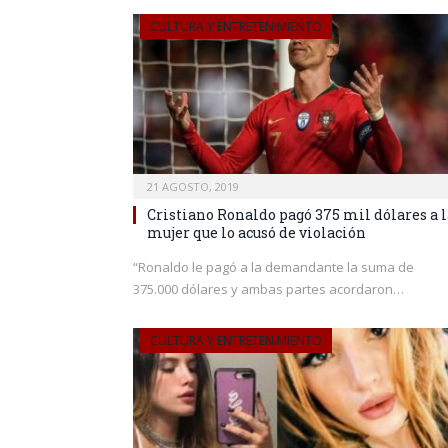
CULTURA Y ENTRETENIMIENTO
21 AGOSTO, 2019
Cristiano Ronaldo pagó 375 mil dólares a l
mujer que lo acusó de violación
“Ronaldo le pagó a la demandante la suma de
375.000 dólares y ambas partes acordaron…
CULTURA Y ENTRETENIMIENTO