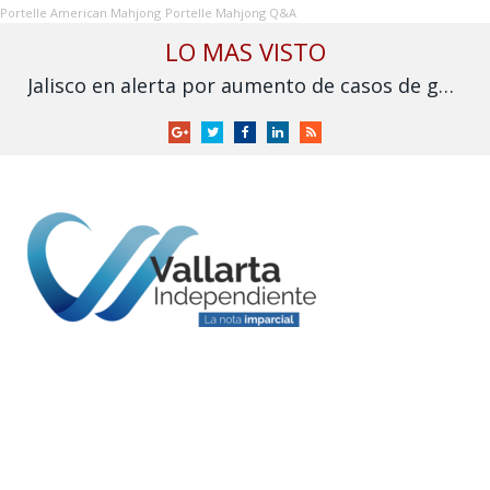
Portelle American Mahjong
Portelle Mahjong Q&A
LO MAS VISTO
Jalisco en alerta por aumento de casos de gusano barrenador
Google
Twitter
Facebook
LinkedIn
RSS
+