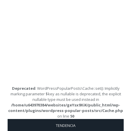
Deprecated
: WordPressPopularPosts\Cache::set(): Implicitly
marking parameter $key as nullable is deprecated, the explicit
nullable type must be used instead in
/home/u643970384/websites/geYsx9XiK/public_html/wp-
content/plugins/wordpress-popular-posts/src/Cache.php
on line
50
TENDENCIA