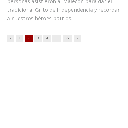
personas asistieron al Malecón para dar el
tradicional Grito de Independencia y recordar
a nuestros héroes patrios.
Anterior
Siguiente
1
2
3
4
…
39