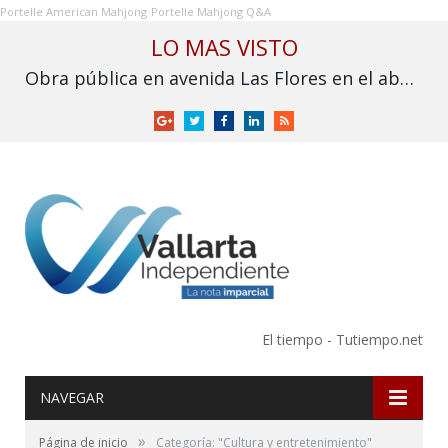
Portelle American Mahjong
Portelle Mahjong Q&A
LO MAS VISTO
Obra pública en avenida Las Flores en el abandono
Google
Twitter
Facebook
LinkedIn
RSS
+
El tiempo - Tutiempo.net
NAVEGAR
»
Página de inicio
Categoría: "Cultura y entretenimiento"