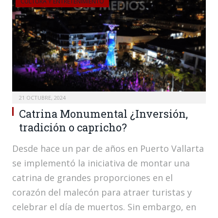
CULTURA Y ENTRETENIMIENTO
21 OCTUBRE, 2024
Catrina Monumental ¿Inversión,
tradición o capricho?
Desde hace un par de años en Puerto Vallarta
se implementó la iniciativa de montar una
catrina de grandes proporciones en el
corazón del malecón para atraer turistas y
celebrar el día de muertos. Sin embargo, en