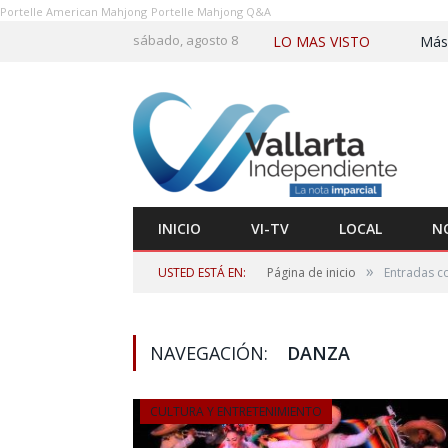
Portelle American Mahjong
Portelle Mahjong Q&A
sábado, agosto 8
LO MAS VISTO
INICIO
VI-TV
LOCAL
N
»
USTED ESTÁ EN:
Página de inicio
Entradas co
NAVEGACIÓN:
DANZA
CULTURA Y ENTRETENIMIENTO