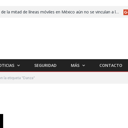
Más de la mitad de líneas móviles en México aún no se vinculan a la CURP
OTICIAS
SEGURIDAD
MÁS
CONTACTO
n la etiqueta "Danza"