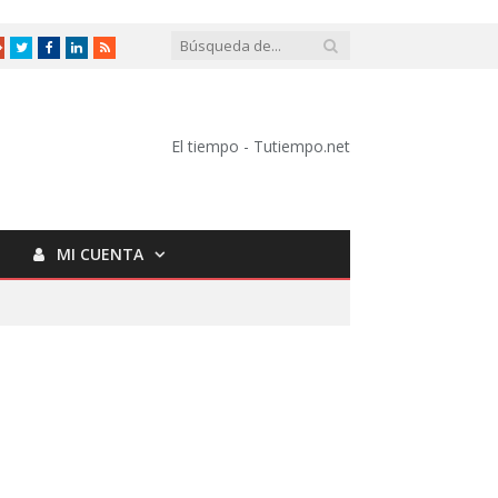
Google
Twitter
Facebook
LinkedIn
RSS
+
El tiempo - Tutiempo.net
MI CUENTA