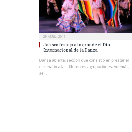
29 ABRIL, 2019
Jalisco festeja a lo grande el Día
Internacional de la Danza
Danza abierta, sección que consistió en prestar el
escenario a las diferentes agrupaciones. Además,
se…