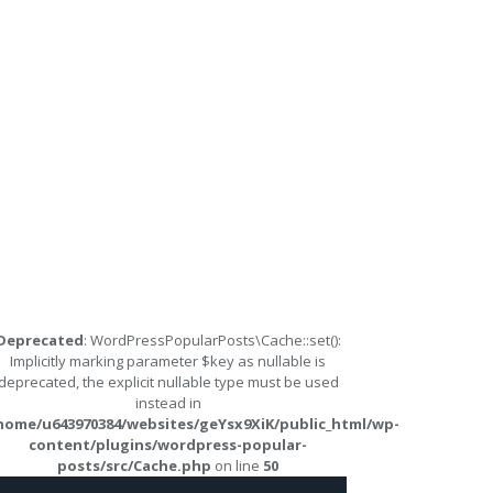
Deprecated
: WordPressPopularPosts\Cache::set():
Implicitly marking parameter $key as nullable is
deprecated, the explicit nullable type must be used
instead in
home/u643970384/websites/geYsx9XiK/public_html/wp-
content/plugins/wordpress-popular-
posts/src/Cache.php
on line
50