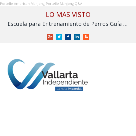
Portelle American Mahjong
Portelle Mahjong Q&A
LO MAS VISTO
Escuela para Entrenamiento de Perros Guía para Ciegos I.A.P. solicita apoyo para no cerrar
Google
Twitter
Facebook
LinkedIn
RSS
+