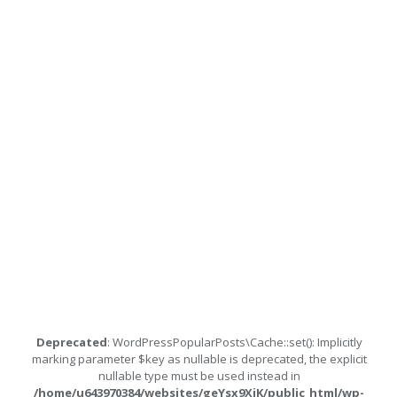
Deprecated
: WordPressPopularPosts\Cache::set(): Implicitly
marking parameter $key as nullable is deprecated, the explicit
nullable type must be used instead in
/home/u643970384/websites/geYsx9XiK/public_html/wp-