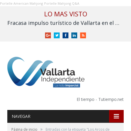
Portelle American Mahjong
Portelle Mahjong Q&A
LO MAS VISTO
Fracasa impulso turístico de Vallarta en el Mundial: derrama cae frente a 2025
Google
Twitter
Facebook
LinkedIn
RSS
+
El tiempo - Tutiempo.net
NAVEGAR
»
Página de inicio
Entradas con la etiqueta "Los Arcos de