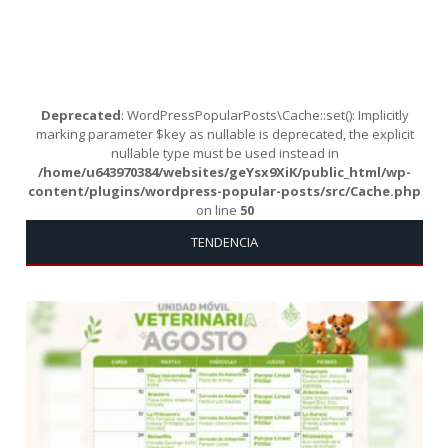
Deprecated
: WordPressPopularPosts\Cache::set(): Implicitly
marking parameter $key as nullable is deprecated, the explicit
nullable type must be used instead in
/home/u643970384/websites/geYsx9XiK/public_html/wp-
content/plugins/wordpress-popular-posts/src/Cache.php
on line
50
TENDENCIA