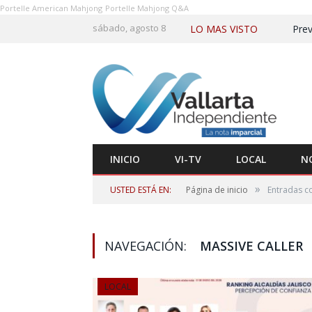
Portelle American Mahjong
Portelle Mahjong Q&A
sábado, agosto 8
LO MAS VISTO
Prev
INICIO
VI-TV
LOCAL
N
»
USTED ESTÁ EN:
Página de inicio
Entradas co
NAVEGACIÓN:
MASSIVE CALLER
LOCAL