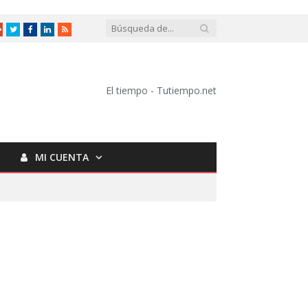
Google
Twitter
Facebook
LinkedIn
RSS
+
El tiempo - Tutiempo.net
MI CUENTA