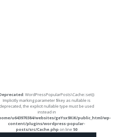
Deprecated
: WordPressPopularPosts\Cache::set():
Implicitly marking parameter $key as nullable is
deprecated, the explicit nullable type must be used
instead in
home/u643970384/websites/geYsx9XiK/public_html/wp-
content/plugins/wordpress-popular-
posts/src/Cache.php
on line
50