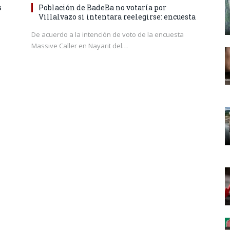
s
Población de BadeBa no votaría por
Villalvazo si intentara reelegirse: encuesta
De acuerdo a la intención de voto de la encuesta
Massive Caller en Nayarit del…