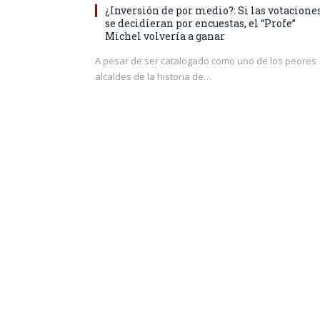
¿Inversión de por medio?: Si las votacione
se decidieran por encuestas, el “Profe”
Michel volvería a ganar
A pesar de ser catalogado como uno de los peores
alcaldes de la historia de…