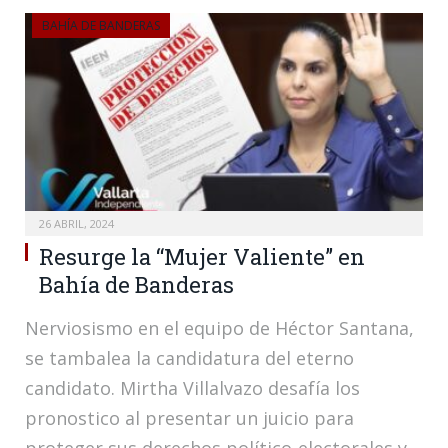
BAHÍA DE BANDERAS
26 ABRIL, 2024
Resurge la “Mujer Valiente” en
Bahía de Banderas
Nerviosismo en el equipo de Héctor Santana,
se tambalea la candidatura del eterno
candidato. Mirtha Villalvazo desafía los
pronostico al presentar un juicio para
proteger sus derechos político-electorales y