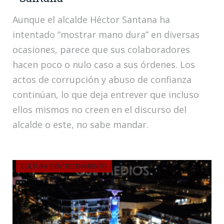
Aunque el alcalde Héctor Santana ha
intentado “mostrar mano dura” en diversas
ocasiones, parece que sus colaboradores
hacen poco o nulo caso a sus órdenes. Los
actos de corrupción y abuso de confianza
continúan, lo que deja entrever que incluso
ellos mismos no creen en el discurso del
alcalde o este, no sabe mandar.
CULTURA Y ENTRETENIMIENTO