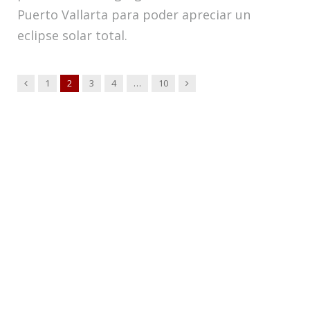
Puerto Vallarta para poder apreciar un
eclipse solar total.
Anterior
Siguiente
1
2
3
4
…
10