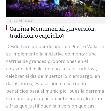
21 OCTUBRE, 2024
Catrina Monumental ¿Inversión,
tradición o capricho?
Desde hace un par de años en Puerto Vallarta
se implementó la iniciativa de montar una
catrina de grandes proporciones en el
corazón del malecón para atraer turistas y
celebrar el día de muertos. Sin embargo, en
datos duros, esta acción no ha traído
beneficios para el municipio, pues la derrama
económica y ocupación hotelera no alcanzan
cifras que justifiquen la inversión que casi