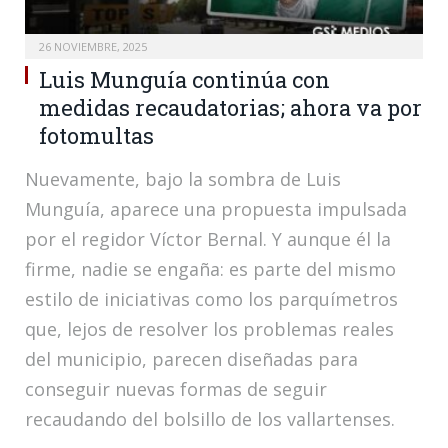
26 NOVIEMBRE, 2025
Luis Munguía continúa con
medidas recaudatorias; ahora va por
fotomultas
Nuevamente, bajo la sombra de Luis
Munguía, aparece una propuesta impulsada
por el regidor Víctor Bernal. Y aunque él la
firme, nadie se engaña: es parte del mismo
estilo de iniciativas como los parquímetros
que, lejos de resolver los problemas reales
del municipio, parecen diseñadas para
conseguir nuevas formas de seguir
recaudando del bolsillo de los vallartenses.