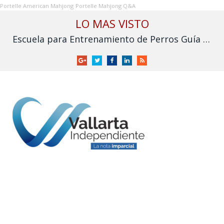
Portelle American Mahjong
Portelle Mahjong Q&A
LO MAS VISTO
Escuela para Entrenamiento de Perros Guía para Ciegos I.A.P. solicita apoyo para no cerrar
Google
Twitter
Facebook
LinkedIn
RSS
+