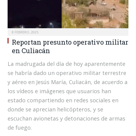
8 FEBRERO, 2025
Reportan presunto operativo militar
en Culiacán
La madrugada del día de hoy aparentemente
se habría dado un operativo militar terrestre
y aéreo en Jesús María, Culiacán, de acuerdo a
los vídeos e imágenes que usuarios han
estado compartiendo en redes sociales en
donde se aprecian helicópteros, y se
escuchan avionetas y detonaciones de armas
de fuego.