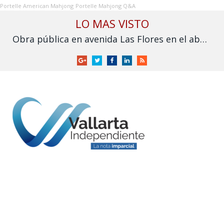
Portelle American Mahjong
Portelle Mahjong Q&A
LO MAS VISTO
Obra pública en avenida Las Flores en el abandono
Google
Twitter
Facebook
LinkedIn
RSS
+