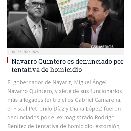
18 FEBRERO, 2025
Navarro Quintero es denunciado por
tentativa de homicidio
El gobernador de Nayarit, Miguel Ángel
Navarro Quintero, y siete de sus funcionarios
más allegados (entre ellos Gabriel Camarena,
el Fiscal Petronilo Díaz y Diana López) fueron
denunciados por el ex magistrado Rodrigo
Benítez de tentativa de homicidio, extorsión,