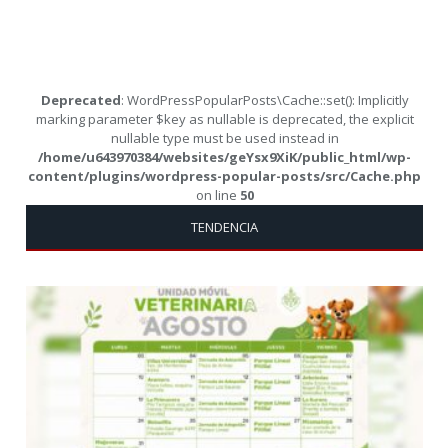
Deprecated
: WordPressPopularPosts\Cache::set(): Implicitly
marking parameter $key as nullable is deprecated, the explicit
nullable type must be used instead in
/home/u643970384/websites/geYsx9XiK/public_html/wp-
content/plugins/wordpress-popular-posts/src/Cache.php
on line
50
TENDENCIA