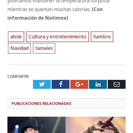
podríamos mantener la temperatura corporal
mientras se queman muchas calorías.
(Con
información de Notimex)
atole
Cultura y entretenimiento
hambre
Navidad
tamales
COMPARTIR.
Twitter
Facebook
Google+
LinkedIn
Emai
PUBLICACIONES
RELACIONADAS