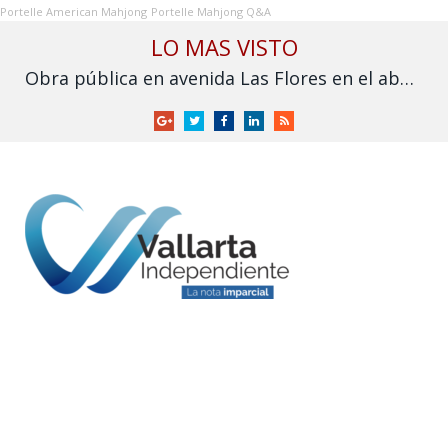
Portelle American Mahjong
Portelle Mahjong Q&A
LO MAS VISTO
Obra pública en avenida Las Flores en el abandono
Google
Twitter
Facebook
LinkedIn
RSS
+