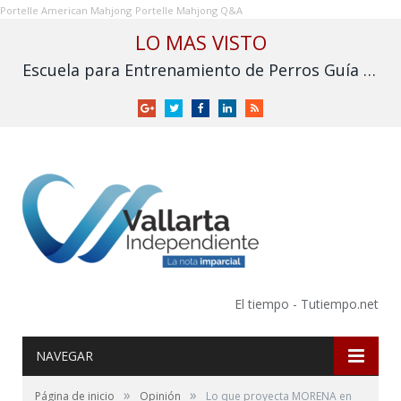
Portelle American Mahjong
Portelle Mahjong Q&A
LO MAS VISTO
Escuela para Entrenamiento de Perros Guía para Ciegos I.A.P. solicita apoyo para no cerrar
Google
Twitter
Facebook
LinkedIn
RSS
+
El tiempo - Tutiempo.net
NAVEGAR
»
»
Página de inicio
Opinión
Lo que proyecta MORENA en