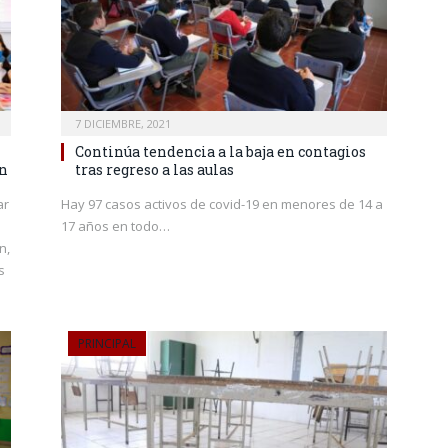
7 DICIEMBRE, 2021
Continúa tendencia a la baja en contagios
ón
tras regreso a las aulas
ar
Hay 97 casos activos de covid-19 en menores de 14 a
17 años en todo…
n,
s
PRINCIPAL