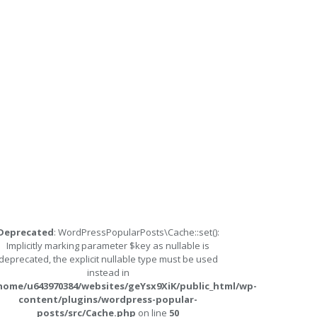
Deprecated
: WordPressPopularPosts\Cache::set():
Implicitly marking parameter $key as nullable is
deprecated, the explicit nullable type must be used
instead in
home/u643970384/websites/geYsx9XiK/public_html/wp-
content/plugins/wordpress-popular-
posts/src/Cache.php
on line
50