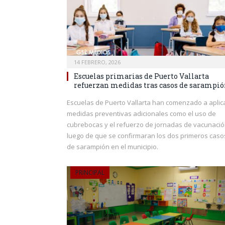
14 FEBRERO, 2026
Escuelas primarias de Puerto Vallarta
refuerzan medidas tras casos de sarampi
Escuelas de Puerto Vallarta han comenzado a aplic
medidas preventivas adicionales como el uso de
cubrebocas y el refuerzo de jornadas de vacunació
luego de que se confirmaran los dos primeros caso
de sarampión en el municipio.
PRINCIPAL