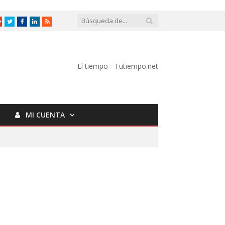
Google
Twitter
Facebook
LinkedIn
RSS
+
El tiempo - Tutiempo.net
MI CUENTA