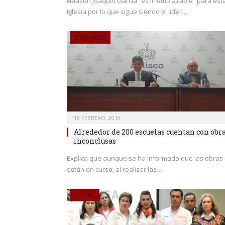
Naasón Joaquín García “es irremplazable” para est
Iglesia por lo que sigue siendo el líder…
ESTATALES
18 FEBRERO, 2019
Alrededor de 200 escuelas cuentan con obr
inconclusas
Explica que aunque se ha informado que las obras
están en curso, al realizar las…
LOCAL