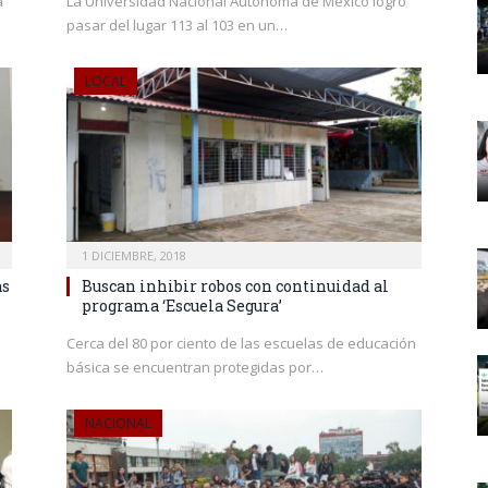
a
La Universidad Nacional Autónoma de México logró
pasar del lugar 113 al 103 en un…
LOCAL
1 DICIEMBRE, 2018
as
Buscan inhibir robos con continuidad al
programa ‘Escuela Segura’
Cerca del 80 por ciento de las escuelas de educación
básica se encuentran protegidas por…
NACIONAL