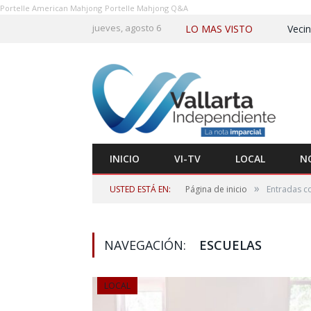
Portelle American Mahjong
Portelle Mahjong Q&A
jueves, agosto 6
LO MAS VISTO
INICIO
VI-TV
LOCAL
N
»
USTED ESTÁ EN:
Página de inicio
Entradas co
NAVEGACIÓN:
ESCUELAS
LOCAL