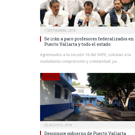
7 SEPTIEMBRE, 2018
Se irán a paro profesores federalizados en
Puerto Vallarta y todo el estado
Agremiados a la sección 16 del SNTE, solicitan a la
ciudadanía comprensión y solidaridad, ya…
LOCAL
22 AGOSTO, 2018
Desconoce gobierno de Puerto Vallarta