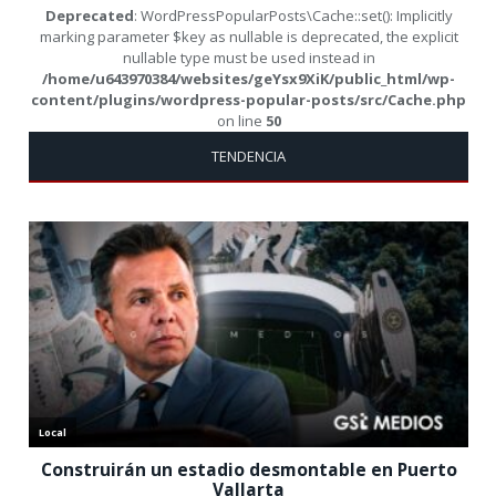
Deprecated
: WordPressPopularPosts\Cache::set(): Implicitly
marking parameter $key as nullable is deprecated, the explicit
nullable type must be used instead in
/home/u643970384/websites/geYsx9XiK/public_html/wp-
content/plugins/wordpress-popular-posts/src/Cache.php
on line
50
TENDENCIA