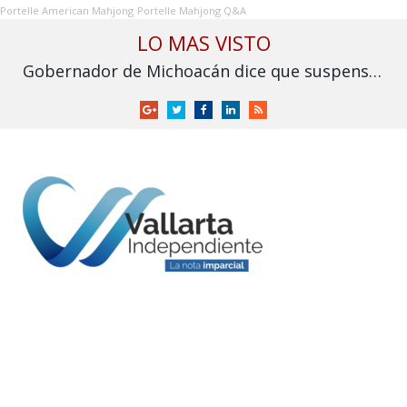
Portelle American Mahjong
Portelle Mahjong Q&A
LO MAS VISTO
Gobernador de Michoacán dice que suspensión de exportación de aguacate es por operativos recientes de seguridad
Google
Twitter
Facebook
LinkedIn
RSS
+