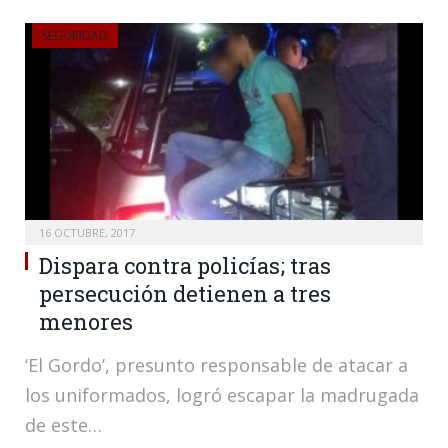
SEGURIDAD
16 OCTUBRE, 2017
Dispara contra policías; tras
persecución detienen a tres
menores
‘El Gordo’, presunto responsable de atacar a
los uniformados, logró escapar la madrugada
de este…