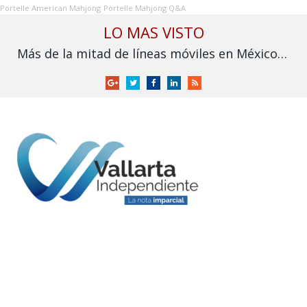
Portelle American Mahjong
Portelle Mahjong Q&A
LO MAS VISTO
Más de la mitad de líneas móviles en México aún no se vinculan a la CURP
Google
Twitter
Facebook
LinkedIn
RSS
+