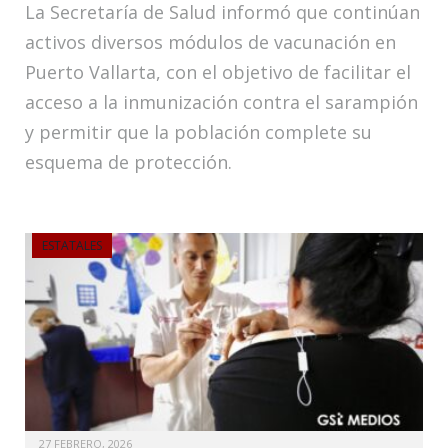
La Secretaría de Salud informó que continúan
activos diversos módulos de vacunación en
Puerto Vallarta, con el objetivo de facilitar el
acceso a la inmunización contra el sarampión
y permitir que la población complete su
esquema de protección.
ESTATALES
27 FEBRERO, 2026