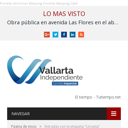
Portelle American Mahjong
Portelle Mahjong Q&A
LO MAS VISTO
Obra pública en avenida Las Flores en el abandono
Google
Twitter
Facebook
LinkedIn
RSS
+
El tiempo - Tutiempo.net
NAVEGAR
»
Página de inicio
Entradas con la etiqueta "Ucrania"