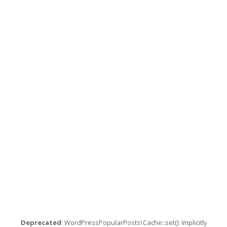
Deprecated
: WordPressPopularPosts\Cache::set(): Implicitly