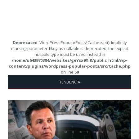
Deprecated
: WordPressPopularPosts\Cache::set(): Implicitly
marking parameter $key as nullable is deprecated, the explicit
nullable type must be used instead in
/home/u643970384/websites/geYsx9XiK/public_html/wp-
content/plugins/wordpress-popular-posts/src/Cache.php
on line
50
TENDENCIA