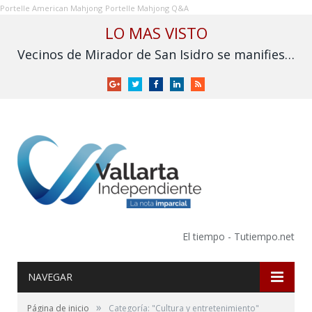
Portelle American Mahjong
Portelle Mahjong Q&A
LO MAS VISTO
Vecinos de Mirador de San Isidro se manifiestan ante proyecto de vivienda para policías estatales
Google
Twitter
Facebook
LinkedIn
RSS
+
El tiempo - Tutiempo.net
NAVEGAR
»
Página de inicio
Categoría: "Cultura y entretenimiento"