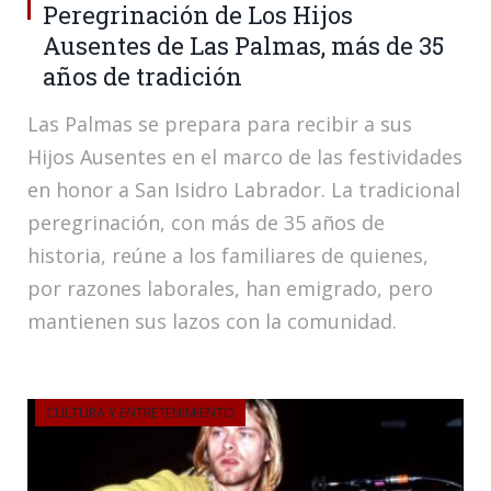
Peregrinación de Los Hijos
Ausentes de Las Palmas, más de 35
años de tradición
Las Palmas se prepara para recibir a sus
Hijos Ausentes en el marco de las festividades
en honor a San Isidro Labrador. La tradicional
peregrinación, con más de 35 años de
historia, reúne a los familiares de quienes,
por razones laborales, han emigrado, pero
mantienen sus lazos con la comunidad.
CULTURA Y ENTRETENIMIENTO