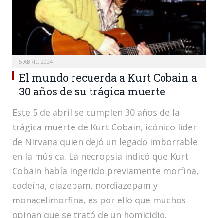
5 ABRIL, 2024
El mundo recuerda a Kurt Cobain a
30 años de su trágica muerte
Este 5 de abril se cumplen 30 años de la
trágica muerte de Kurt Cobain, icónico líder
de Nirvana quien dejó un legado imborrable
en la música. La necropsia indicó que Kurt
Cobain había ingerido previamente morfina,
codeína, diazepam, nordiazepam y
monacelimorfina, es por ello que muchos
opinan que se trató de un homicidio.