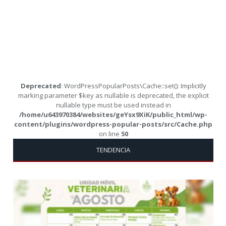
Deprecated
: WordPressPopularPosts\Cache::set(): Implicitly
marking parameter $key as nullable is deprecated, the explicit
nullable type must be used instead in
/home/u643970384/websites/geYsx9XiK/public_html/wp-
content/plugins/wordpress-popular-posts/src/Cache.php
on line
50
TENDENCIA