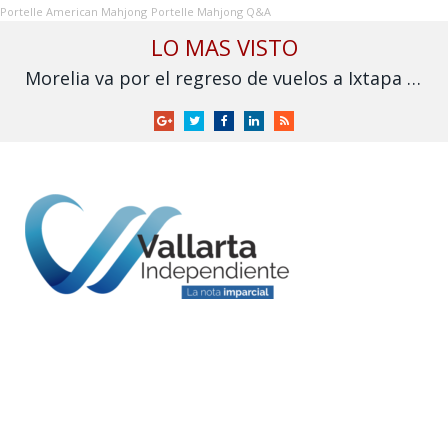
Portelle American Mahjong
Portelle Mahjong Q&A
LO MAS VISTO
Morelia va por el regreso de vuelos a Ixtapa y Puerto Vallarta
Google
Twitter
Facebook
LinkedIn
RSS
+