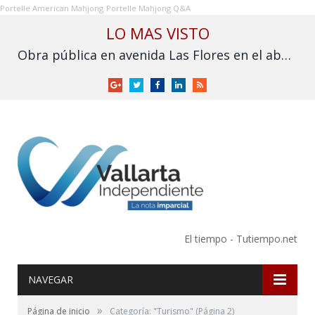
Portelle American Mahjong
Portelle Mahjong Q&A
LO MAS VISTO
Obra pública en avenida Las Flores en el abandono
Google
Twitter
Facebook
LinkedIn
RSS
+
El tiempo - Tutiempo.net
NAVEGAR
»
Página de inicio
Categoría: "Turismo"
(Página 2)